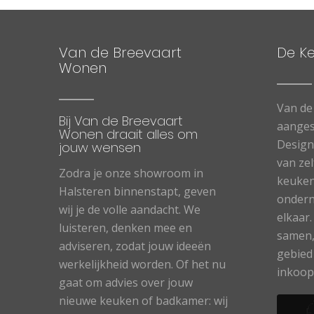
Van de Breevaart
De K
Wonen
Van de
Bij Van de Breevaart
aanges
Wonen draait alles om
Designe
jouw wensen
van ze
Zodra je onze showroom in
keuken
Halsteren binnenstapt, geven
ondern
wij je de volle aandacht. We
elkaar
luisteren, denken mee en
samen,
adviseren, zodat jouw ideeën
gebied
werkelijkheid worden. Of het nu
inkoop
gaat om advies over jouw
nieuwe keuken of badkamer: wij