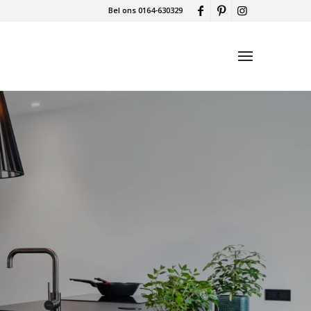
Bel ons 0164-630329