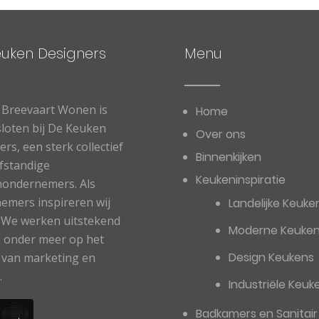
euken Designers
Menu
 Breevaart Wonen is
Home
loten bij De Keuken
Over ons
rs, een sterk collectief
Binnenkijken
lfstandige
Keukeninspiratie
ondernemers. Als
emers inspireren wij
Landelijke Keuke
. We werken uitstekend
Moderne Keuke
 onder meer op het
Design Keukens
 van marketing en
.
Industriële Keuk
Badkamers en Sanitair