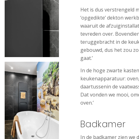
Het is dus verstrengeld 
‘opgedikte’ dekton werkb
waaruit de afzuiginstalla
tevreden over. Bovendien
teruggebracht in de keu
gebouwd, dus het zou zon
gaat.’
In de hoge zwarte kaste
keukenapparatuur: oven
daartussenin de vaatwass
Dat vonden we mooi, omd
oven.’
Badkamer
In de badkamer zien we d