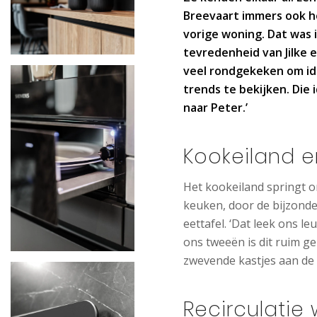
Breevaart immers ook h
vorige woning. Dat was i
tevredenheid van Jilke 
veel rondgekeken om ide
trends te bekijken. Di
naar Peter.’
Kookeiland e
Het kookeiland springt o
keuken, door de bijzonde
eettafel. ‘Dat leek ons l
ons tweeën is dit ruim g
zwevende kastjes aan de 
Recirculatie