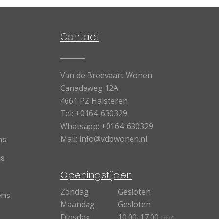
Contact
Van de Breevaart Wonen
Canadaweg 12A
4661 PZ Halsteren
Tel:
+0164-630329
Whatsapp:
+0164-630329
Mail:
info@vdbwonen.nl
ns
ns
Openingstijden
Zondag
Gesloten
ens
Maandag
Gesloten
Dinsdag
10.00-17.00 uur